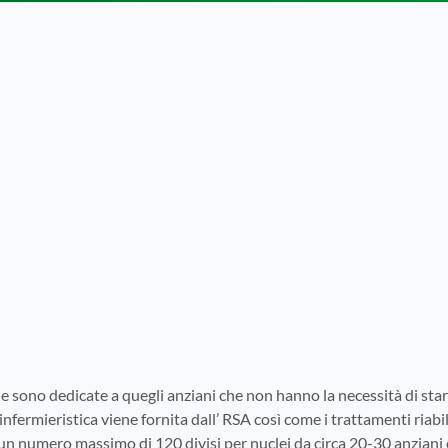
e sono dedicate a quegli anziani che non hanno la necessità di s
infermieristica viene fornita dall’ RSA così come i trattamenti riabili
 un numero massimo di 120 divisi per nuclei da circa 20-30 anziani