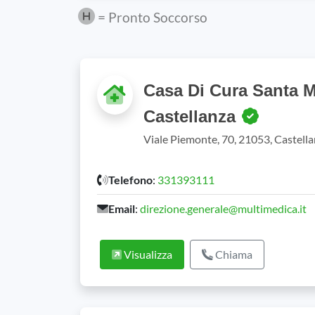
= Pronto Soccorso
Casa Di Cura Santa M
Castellanza
Viale Piemonte, 70, 21053, Castell
Telefono
:
331393111
Email
:
direzione.generale@multimedica.it
Visualizza
Chiama