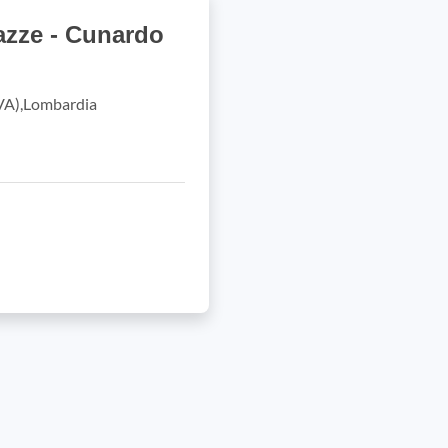
azze - Cunardo
(VA),Lombardia