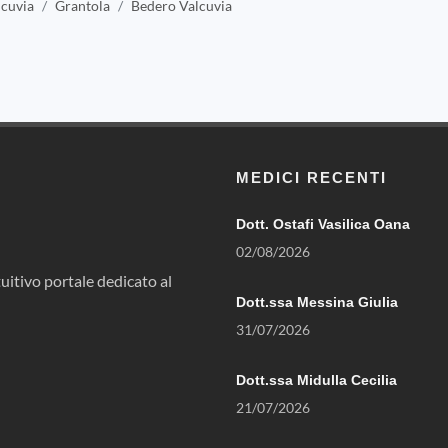
lcuvia
Grantola
Bedero Valcuvia
MEDICI RECENTI
Dott. Ostafi Vasilica Oana
02/08/2026
uitivo portale dedicato al
Dott.ssa Messina Giulia
31/07/2026
Dott.ssa Midulla Cecilia
21/07/2026