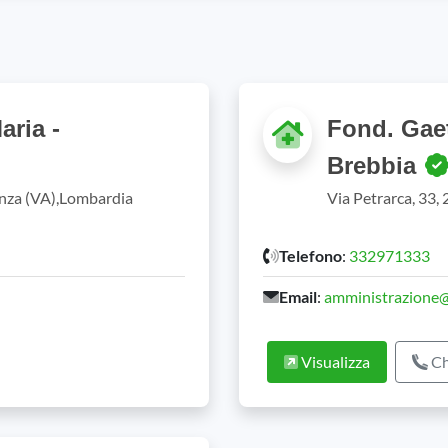
aria -
Fond. Gaet
Brebbia
anza (VA),Lombardia
Via Petrarca, 33,
Telefono
:
332971333
Email
:
amministrazione@
Visualizza
Ch