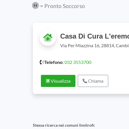
= Pronto Soccorso
Casa Di Cura L'erem
Via Per Miazzina 16, 28814, Camb
Telefono
:
032 3553700
Visualizza
Chiama
Stessa ricerca nei comuni limitrofi: