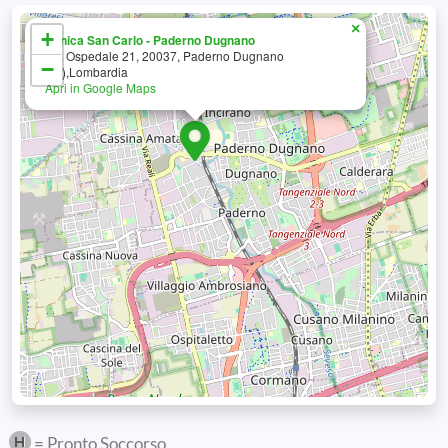
×
+
Clinica San Carlo - Paderno Dugnano
Via Ospedale 21, 20037, Paderno Dugnano
−
(MI),Lombardia
Apri in Google Maps
= Pronto Soccorso