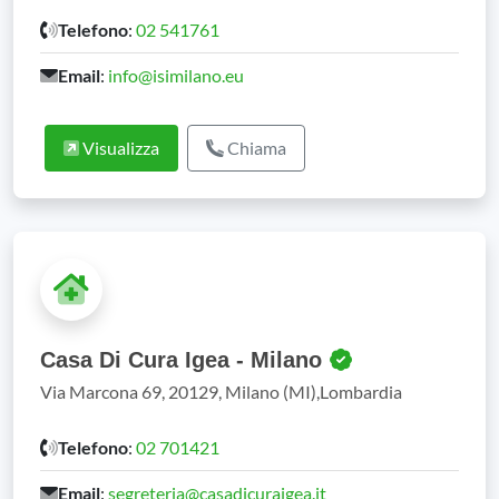
Telefono
:
02 541761
Email
:
info@isimilano.eu
Visualizza
Chiama
Casa Di Cura Igea - Milano
Via Marcona 69, 20129, Milano (MI),Lombardia
Telefono
:
02 701421
Email
:
segreteria@casadicuraigea.it