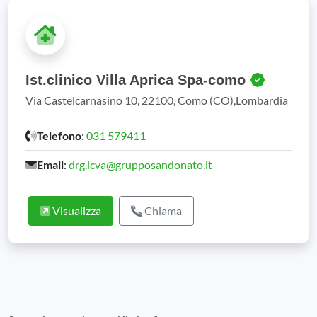
Ist.clinico Villa Aprica Spa-como
Via Castelcarnasino 10, 22100, Como (CO),Lombardia
Telefono
:
031 579411
Email
:
drg.icva@grupposandonato.it
Visualizza
Chiama