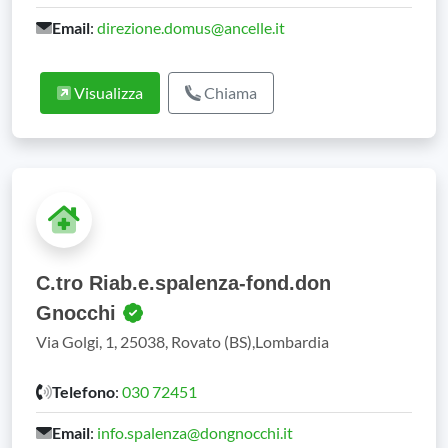
Email
:
direzione.domus@ancelle.it
Visualizza
Chiama
C.tro Riab.e.spalenza-fond.don
Gnocchi
Via Golgi, 1, 25038, Rovato (BS),Lombardia
Telefono
:
030 72451
Email
:
info.spalenza@dongnocchi.it