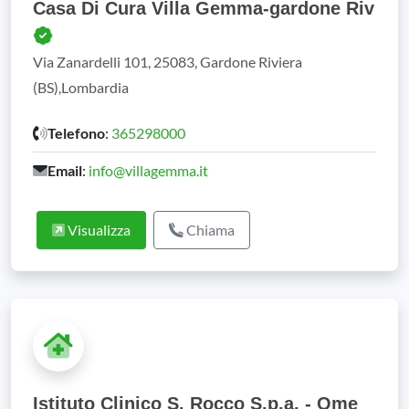
Casa Di Cura Villa Gemma-gardone Riv
Via Zanardelli 101, 25083, Gardone Riviera
(BS),Lombardia
Telefono
:
365298000
Email
:
info@villagemma.it
Visualizza
Chiama
Istituto Clinico S. Rocco S.p.a. - Ome