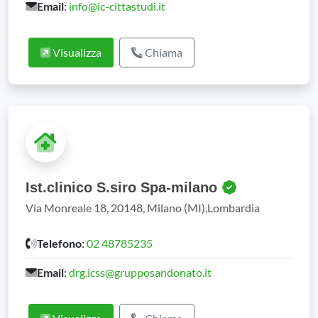
Email
:
info@ic-cittastudi.it
Visualizza
Chiama
Ist.clinico S.siro Spa-milano
Via Monreale 18, 20148, Milano (MI),Lombardia
Telefono
:
02 48785235
Email
:
drg.icss@grupposandonato.it