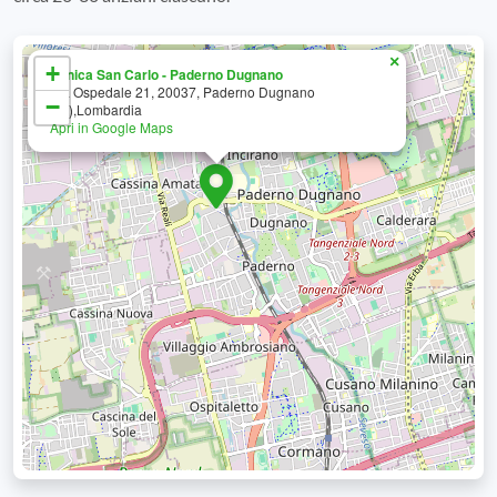
×
+
Clinica San Carlo - Paderno Dugnano
Via Ospedale 21, 20037, Paderno Dugnano
−
(MI),Lombardia
Apri in Google Maps