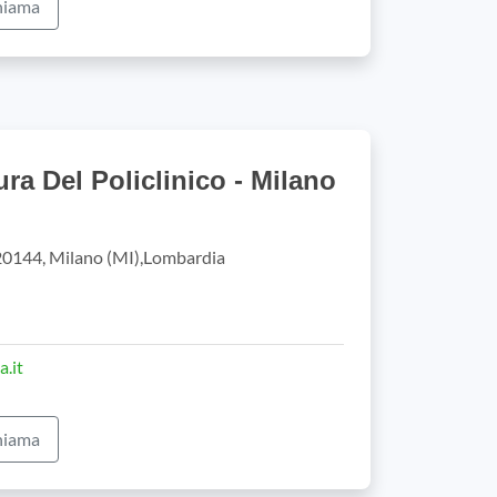
iama
ra Del Policlinico - Milano
 20144, Milano (MI),Lombardia
a.it
iama