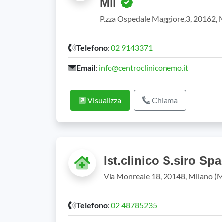
Mil
P.zza Ospedale Maggiore,3, 20162, 
Telefono
:
02 9143371
Email
:
info@centrocliniconemo.it
Visualizza
Chiama
Ist.clinico S.siro Sp
Via Monreale 18, 20148, Milano (
Telefono
:
02 48785235