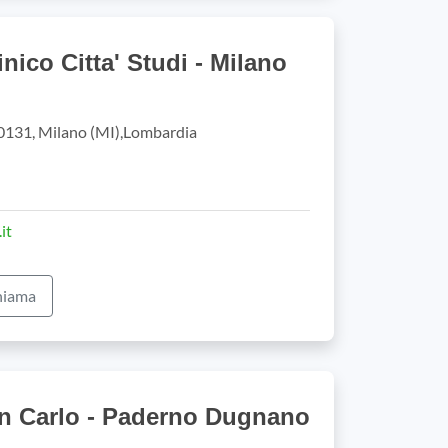
linico Citta' Studi - Milano
20131, Milano (MI),Lombardia
it
iama
an Carlo - Paderno Dugnano