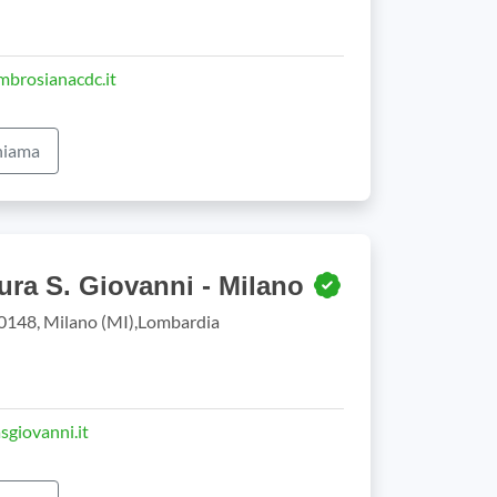
brosianacdc.it
iama
ura S. Giovanni - Milano
 20148, Milano (MI),Lombardia
giovanni.it