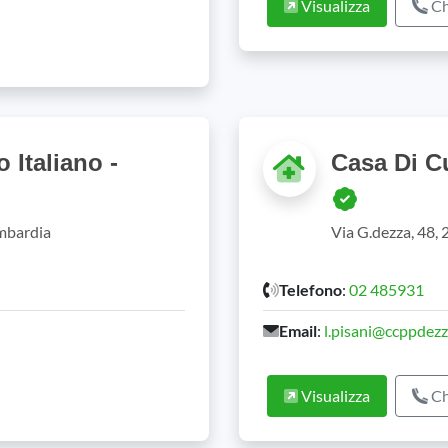
Visualizza
Ch
 Italiano -
Casa Di Cu
ombardia
Via G.dezza, 48,
Telefono
:
02 485931
Email
:
l.pisani@ccppdezz
Visualizza
Ch