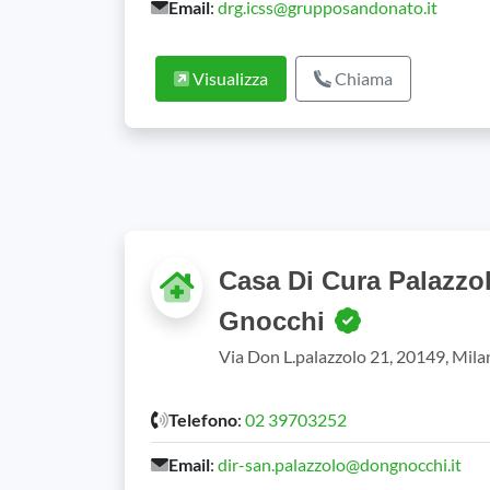
Email
:
drg.icss@grupposandonato.it
Visualizza
Chiama
Casa Di Cura Palazzo
Gnocchi
Via Don L.palazzolo 21, 20149, Mil
Telefono
:
02 39703252
Email
:
dir-san.palazzolo@dongnocchi.it