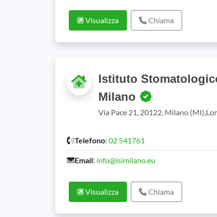
Visualizza
Chiama
Istituto Stomatologico
Milano
Via Pace 21, 20122, Milano (MI),L
Telefono
:
02 541761
Email
:
info@isimilano.eu
Visualizza
Chiama