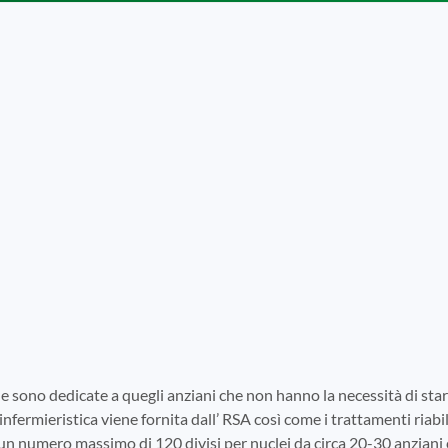
e sono dedicate a quegli anziani che non hanno la necessità di s
infermieristica viene fornita dall’ RSA così come i trattamenti riabili
 un numero massimo di 120 divisi per nuclei da circa 20-30 anziani