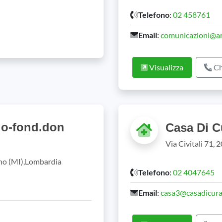
Telefono
:
02 458761
Email
:
comunicazioni@am
Visualizza
Ch
lo-fond.don
Casa Di C
Via Civitali 71,
ano (MI),Lombardia
Telefono
:
02 4047645
Email
:
casa3@casadicuras