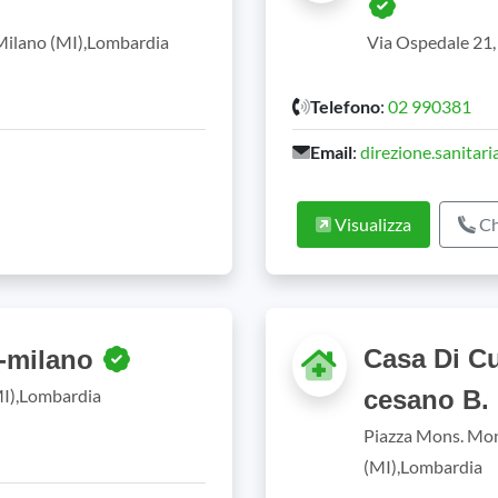
Milano (MI),Lombardia
Via Ospedale 21
Telefono
:
02 990381
Email
:
direzione.sanitari
Visualizza
Ch
Casa Di C
a-milano
MI),Lombardia
cesano B.
Piazza Mons. Mon
(MI),Lombardia