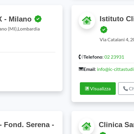
Istituto C
X - Milano
lano (MI),Lombardia
Via Catalani 4, 
Telefono
:
02 23931
Email
:
info@ic-cittastudi.
Visualizza
Ch
- Fond. Serena -
Clinica S