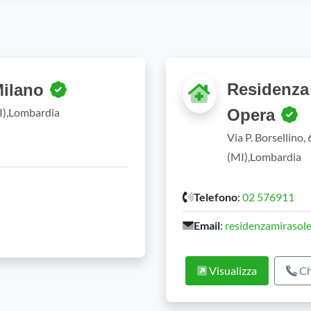
Residenza 
Milano
I),Lombardia
Opera
Via P. Borsellino,
(MI),Lombardia
Telefono
:
02 576911
Email
:
residenzamirasole
Visualizza
Ch