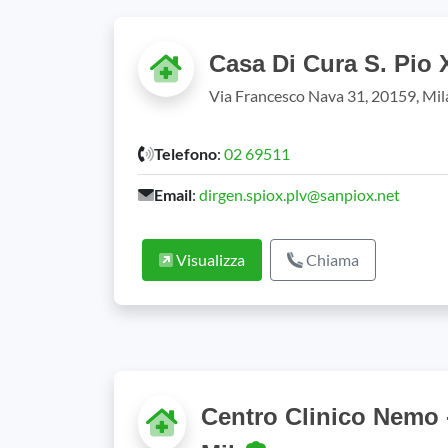
Casa Di Cura S. Pio 
Via Francesco Nava 31, 20159, Mi
Telefono
:
02 69511
Email
:
dirgen.spiox.plv@sanpiox.net
Visualizza
Chiama
Centro Clinico Nemo 