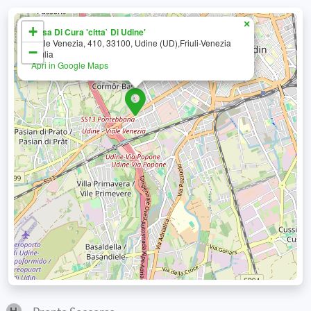
×
+
Casa Di Cura 'citta` Di Udine'
Viale Venezia, 410, 33100, Udine (UD),Friuli-Venezia
−
Giulia
Apri in Google Maps