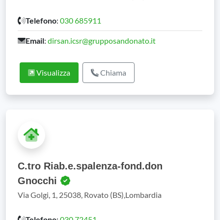
Telefono
:
030 685911
Email
:
dirsan.icsr@grupposandonato.it
Visualizza
Chiama
C.tro Riab.e.spalenza-fond.don
Gnocchi
Via Golgi, 1, 25038, Rovato (BS),Lombardia
Telefono
:
030 72451