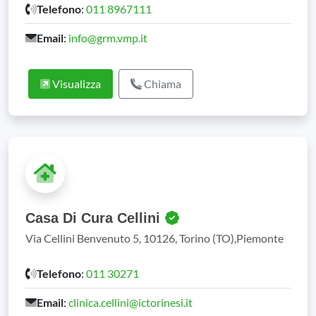
Telefono
:
011 8967111
Email
:
info@grm.vmp.it
Visualizza
Chiama
Casa Di Cura Cellini
Via Cellini Benvenuto 5, 10126, Torino (TO),Piemonte
Telefono
:
011 30271
Email
:
clinica.cellini@ictorinesi.it