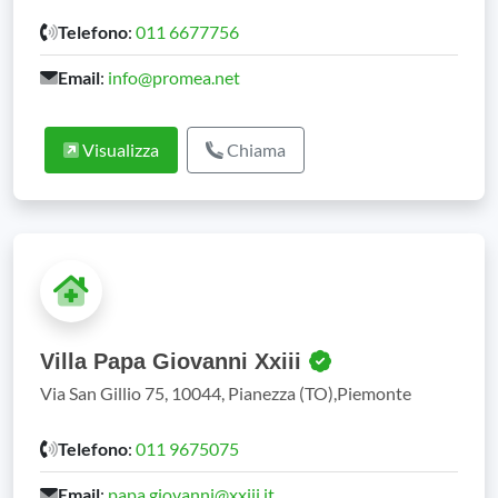
Telefono
:
011 6677756
Email
:
info@promea.net
Visualizza
Chiama
Villa Papa Giovanni Xxiii
Via San Gillio 75, 10044, Pianezza (TO),Piemonte
Telefono
:
011 9675075
Email
:
papa.giovanni@xxiii.it