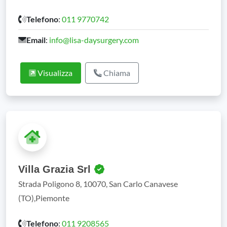
Telefono
:
011 9770742
Email
:
info@lisa-daysurgery.com
Visualizza
Chiama
Villa Grazia Srl
Strada Poligono 8, 10070, San Carlo Canavese
(TO),Piemonte
Telefono
:
011 9208565