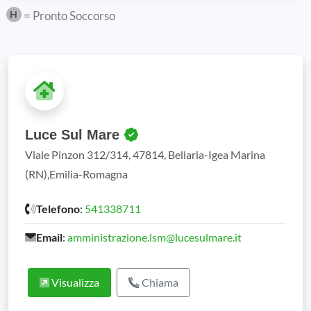
= Pronto Soccorso
Luce Sul Mare
Viale Pinzon 312/314, 47814, Bellaria-Igea Marina
(RN),Emilia-Romagna
Telefono
:
541338711
Email
:
amministrazione.lsm@lucesulmare.it
Visualizza
Chiama