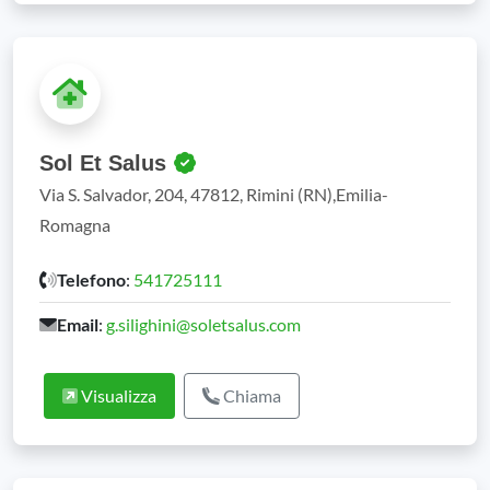
Sol Et Salus
Via S. Salvador, 204, 47812, Rimini (RN),Emilia-
Romagna
Telefono
:
541725111
Email
:
g.silighini@soletsalus.com
Visualizza
Chiama