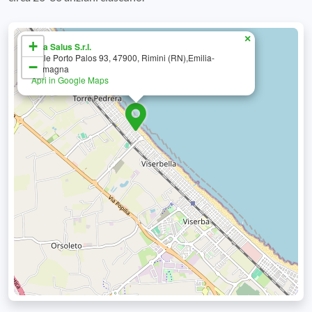
×
+
Villa Salus S.r.l.
Viale Porto Palos 93, 47900, Rimini (RN),Emilia-
−
Romagna
Apri in Google Maps