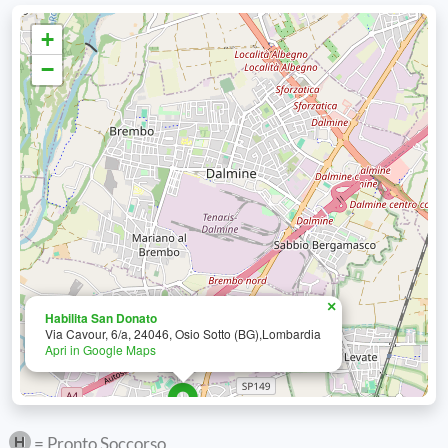
+
−
×
Habilita San Donato
Via Cavour, 6/a, 24046, Osio Sotto (BG),Lombardia
Apri in Google Maps
= Pronto Soccorso