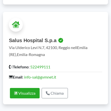
Salus Hospital S.p.a
Via Ulderico Levi N.7, 42100, Reggio nellEmilia
(RE),Emilia-Romagna
Telefono
:
522499111
Email
:
info-sal@gvmnet.it
Visualizza
Chiama