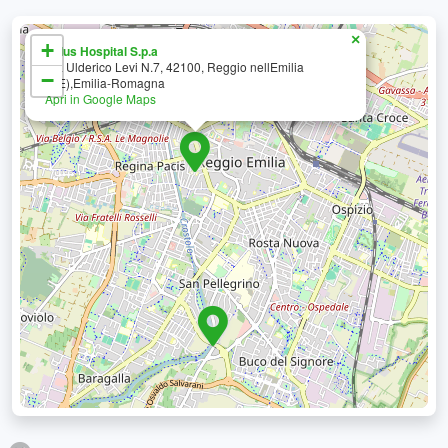
×
+
Salus Hospital S.p.a
Via Ulderico Levi N.7, 42100, Reggio nellEmilia
−
(RE),Emilia-Romagna
Apri in Google Maps