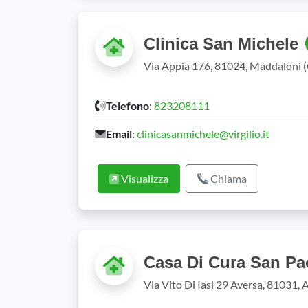
Clinica San Michele
Via Appia 176, 81024, Maddaloni 
Telefono
:
823208111
Email
:
clinicasanmichele@virgilio.it
Visualizza
Chiama
Casa Di Cura San P
Via Vito Di Iasi 29 Aversa, 81031,