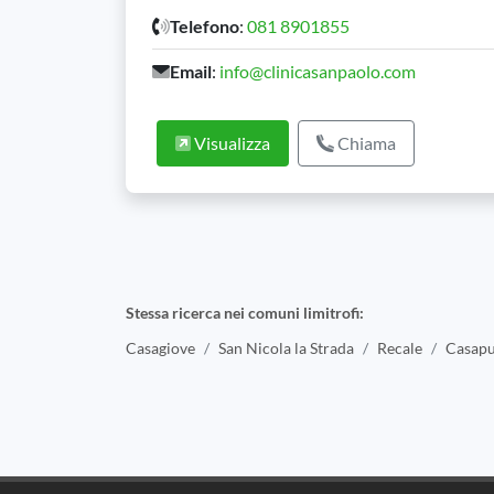
Telefono
:
081 8901855
Email
:
info@clinicasanpaolo.com
Visualizza
Chiama
Stessa ricerca nei comuni limitrofi:
Casagiove
San Nicola la Strada
Recale
Casapu