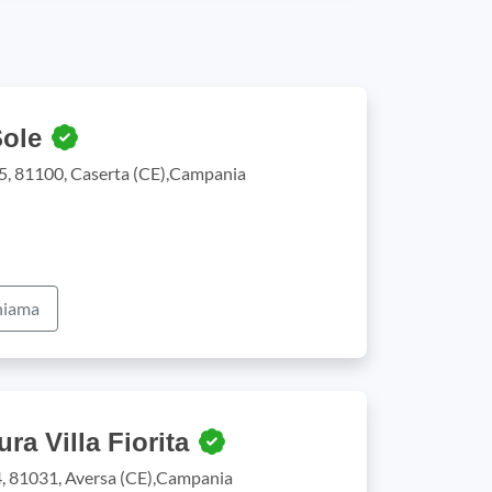
Sole
35, 81100, Caserta (CE),Campania
iama
ra Villa Fiorita
4, 81031, Aversa (CE),Campania