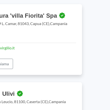
ra 'villa Fiorita' Spa
 L. Camar, 81043, Capua (CE),Campania
irgilio.it
iama
i Ulivi
n Leucio, 81100, Caserta (CE),Campania