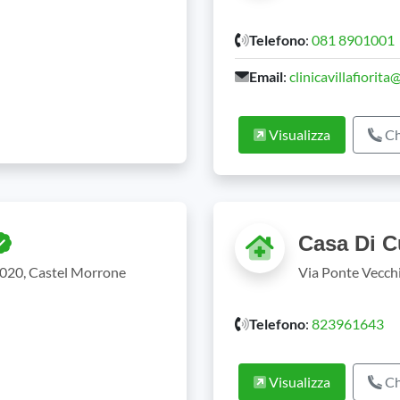
Telefono
:
081 8901001
Email
:
clinicavillafiorita@
Visualizza
Ch
Casa Di C
020, Castel Morrone
Via Ponte Vecch
Telefono
:
823961643
Visualizza
Ch