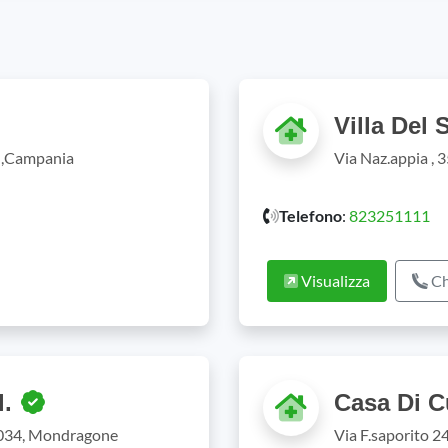
Villa Del 
),Campania
Via Naz.appia , 
Telefono
:
823251111
Visualizza
Ch
l.
Casa Di Cu
81034, Mondragone
Via F.saporito 2