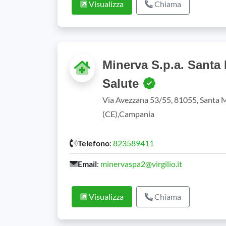
Visualizza
Chiama
Minerva S.p.a. Santa 
Salute
Via Avezzana 53/55, 81055, Santa 
(CE),Campania
Telefono
:
823589411
Email
:
minervaspa2@virgilio.it
Visualizza
Chiama