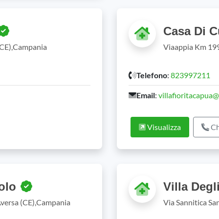
Casa Di Cu
(CE),Campania
Viaappia Km 199
Telefono
:
823997211
Email
:
villafioritacapua@v
Visualizza
Ch
aolo
Villa Degl
 Aversa (CE),Campania
Via Sannitica Sa