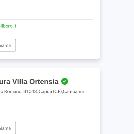
libero.it
iama
ura Villa Ortensia
io Romano, 81043, Capua (CE),Campania
iama