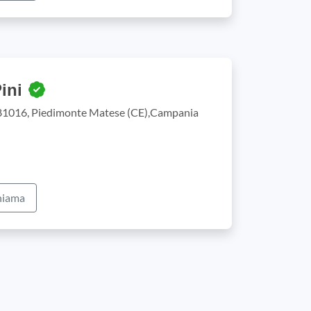
Pini
 81016, Piedimonte Matese (CE),Campania
iama