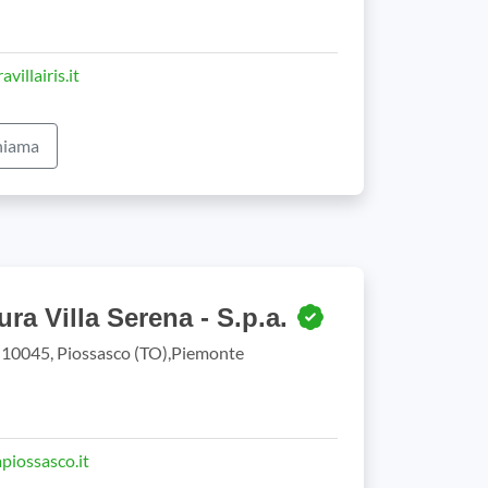
villairis.it
iama
ra Villa Serena - S.p.a.
 10045, Piossasco (TO),Piemonte
piossasco.it