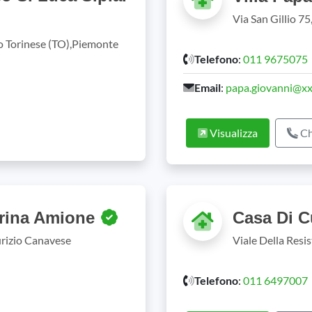
Via San Gillio 7
to Torinese (TO),Piemonte
Telefono
:
011 9675075
Email
:
papa.giovanni@xxii
Visualizza
Ch
urina Amione
Casa Di C
urizio Canavese
Viale Della Resi
Telefono
:
011 6497007