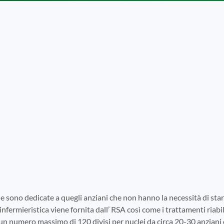
e sono dedicate a quegli anziani che non hanno la necessità di s
infermieristica viene fornita dall’ RSA così come i trattamenti riabili
 un numero massimo di 120 divisi per nuclei da circa 20-30 anziani