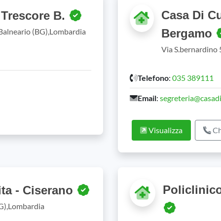
Casa Di Cu
 Trescore B.
 Balneario (BG),Lombardia
Bergamo
Via S.bernardino
Telefono
:
035 389111
Email
:
segreteria@casadi
Visualizza
Ch
Policlinic
lita - Ciserano
BG),Lombardia