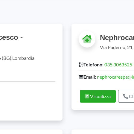
cesco -
Nephrocar
Via Paderno, 21,
o (BG),Lombardia
Telefono
:
035 3063525
Email
:
nephrocarespa@le
Visualizza
Ch