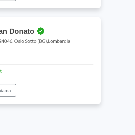
San Donato
 24046, Osio Sotto (BG),Lombardia
t
iama