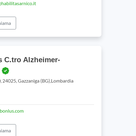
abilitasarnico.it
iama
 C.tro Alzheimer-
a
, 24025, Gazzaniga (BG),Lombardia
rbonlus.com
iama