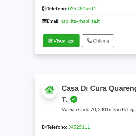
Telefono
:
035 4815511
Email
:
habilita@habilita.it
Visualizza
Chiama
Casa Di Cura Quareng
T.
Via San Carlo 70, 24016, San Pelle
Telefono
:
34525111