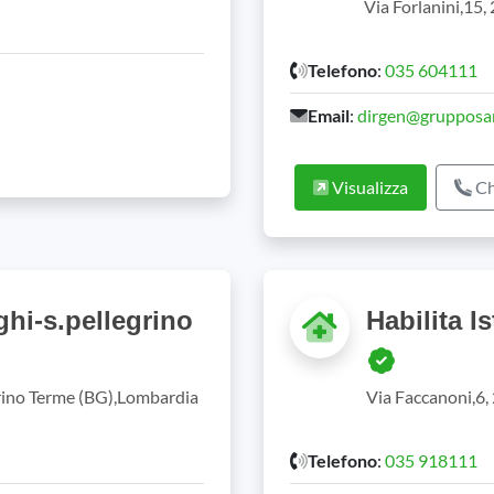
Via Forlanini,15
Telefono
:
035 604111
Email
:
dirgen@grupposa
Visualizza
Ch
hi-s.pellegrino
Habilita I
grino Terme (BG),Lombardia
Via Faccanoni,6,
Telefono
:
035 918111