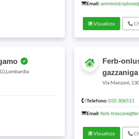
Email
:
amministrazione@h
Visualizza
Ch
Ferb-onlus
ergamo
BG),Lombardia
gazzanig
Via Manzoni, 130
Telefono
:
035 306511
Email
:
ferb-trescore@fe
Visualizza
Ch