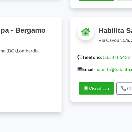
Spa - Bergamo
Habilita 
Via Cavour, 6/a,
amo (BG),Lombardia
Telefono
:
035 4185432
Email
:
habilita@habilita.i
Visualizza
Ch