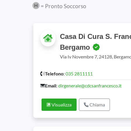
= Pronto Soccorso
Casa Di Cura S. Fran
Bergamo
Via Iv Novembre 7, 24128, Bergam
Telefono
:
035 2811111
Email
:
dirgenerale@cdcsanfrancesco.it
Visualizza
Chiama