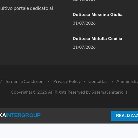
uitivo portale dedicato al
Dott.ssa Messina Giulia
31/07/2026
Dott.ssa Midulla Cecilia
21/07/2026
/
Termini e Condizioni
/
Privacy Policy
/
Contattaci
/
Amministr
Copyrights © 2026 All Rights Reserved by SistemaSanitario.it
KA
INTERGROUP
REALIZZAZ