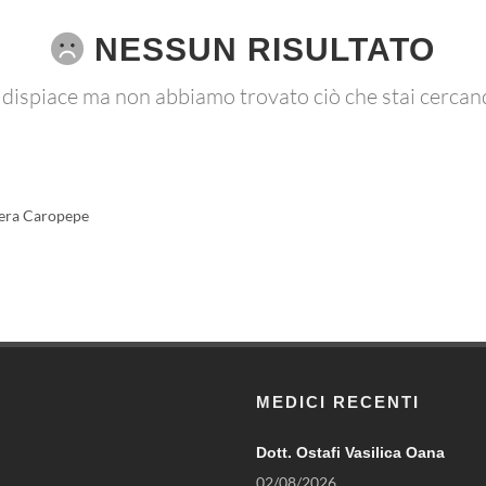
NESSUN RISULTATO
 dispiace ma non abbiamo trovato ciò che stai cercan
era Caropepe
MEDICI RECENTI
Dott. Ostafi Vasilica Oana
02/08/2026