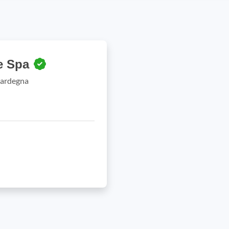
se Spa
,Sardegna