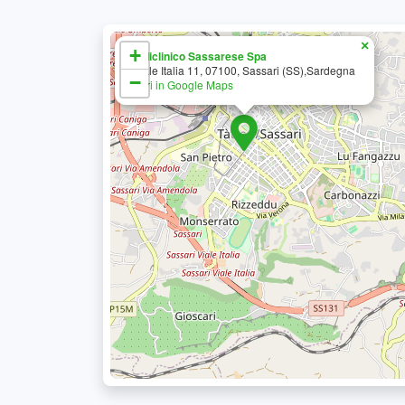
×
+
Policlinico Sassarese Spa
Viale Italia 11, 07100, Sassari (SS),Sardegna
−
Apri in Google Maps