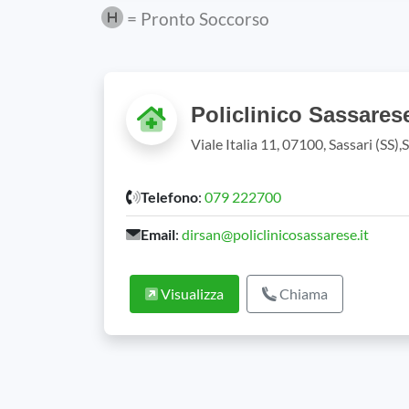
= Pronto Soccorso
Policlinico Sassare
Viale Italia 11, 07100, Sassari (SS)
Telefono
:
079 222700
Email
:
dirsan@policlinicosassarese.it
Visualizza
Chiama