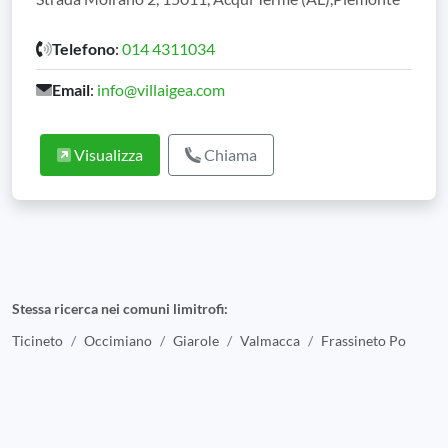
Telefono
:
014 4311034
Email
:
info@villaigea.com
Visualizza
Chiama
Stessa ricerca nei comuni limitrofi:
Ticineto
Occimiano
Giarole
Valmacca
Frassineto Po