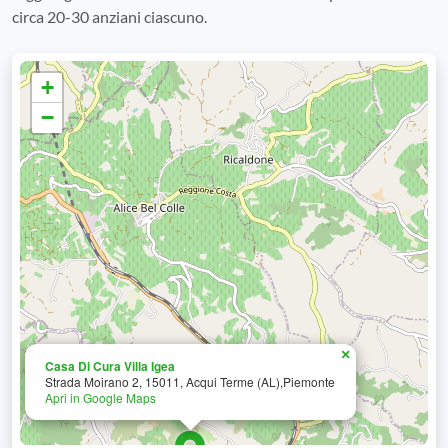
circa 20-30 anziani ciascuno.
+
−
×
Casa Di Cura Villa Igea
Strada Moirano 2, 15011, Acqui Terme (AL),Piemonte
Apri in Google Maps