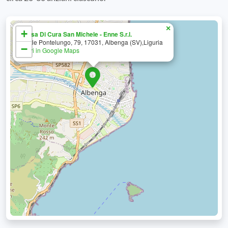
×
+
Casa Di Cura San Michele - Enne S.r.l.
Viale Pontelungo, 79, 17031, Albenga (SV),Liguria
−
Apri in Google Maps