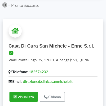
= Pronto Soccorso
Casa Di Cura San Michele - Enne S.r.l.
Viale Pontelungo, 79, 17031, Albenga (SV),Liguria
Telefono
:
182574202
Email
:
direzione@clinicasanmichele.it
Visualizza
Chiama