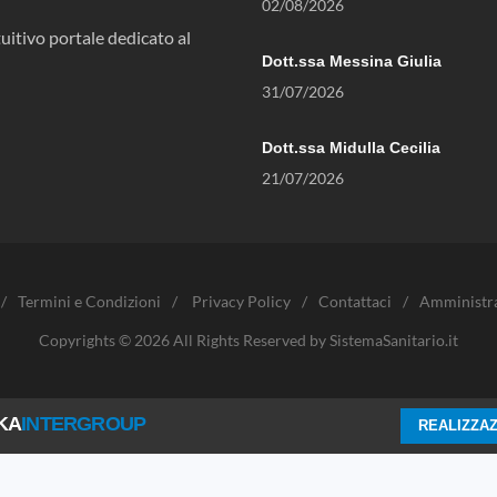
02/08/2026
uitivo portale dedicato al
Dott.ssa Messina Giulia
31/07/2026
Dott.ssa Midulla Cecilia
21/07/2026
/
Termini e Condizioni
/
Privacy Policy
/
Contattaci
/
Amministr
Copyrights © 2026 All Rights Reserved by SistemaSanitario.it
KA
INTERGROUP
REALIZZAZ