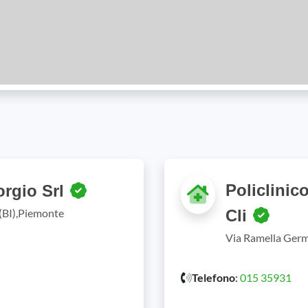
Policlinic
orgio Srl
 (BI),Piemonte
Cli
Via Ramella Germa
Telefono
:
015 35931