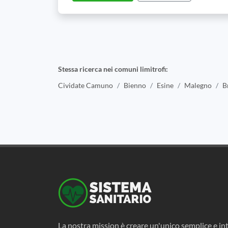
Stessa ricerca nei comuni limitrofi:
Cividate Camuno
Bienno
Esine
Malegno
B
La nostra mission è creare un'unico semplice e int