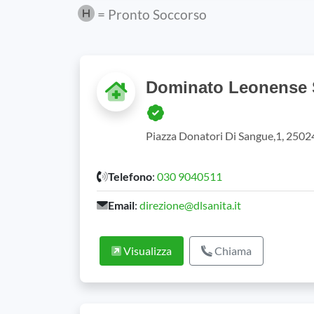
= Pronto Soccorso
Dominato Leonense S
Piazza Donatori Di Sangue,1, 2502
Telefono
:
030 9040511
Email
:
direzione@dlsanita.it
Visualizza
Chiama