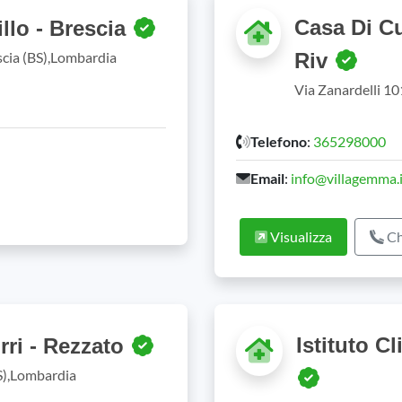
Casa Di C
llo - Brescia
escia (BS),Lombardia
Riv
Via Zanardelli 1
Telefono
:
365298000
Email
:
info@villagemma.i
Visualizza
Ch
Istituto C
rri - Rezzato
BS),Lombardia