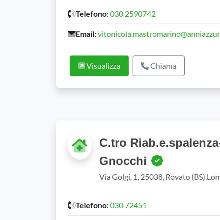
Telefono
:
030 2590742
Email
:
vitonicola.mastromarino@anniazzurr
Visualizza
Chiama
C.tro Riab.e.spalenz
Gnocchi
Via Golgi, 1, 25038, Rovato (BS),Lo
Telefono
:
030 72451