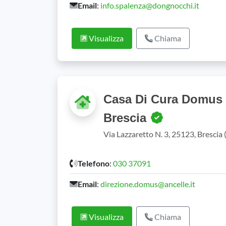
Email
:
info.spalenza@dongnocchi.it
Visualizza
Chiama
Casa Di Cura Domus S
Brescia
Via Lazzaretto N. 3, 25123, Brescia
Telefono
:
030 37091
Email
:
direzione.domus@ancelle.it
Visualizza
Chiama