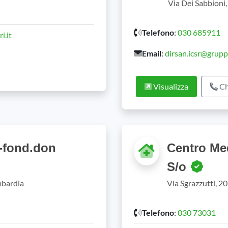
Via Dei Sabbioni
Telefono
:
030 685911
i.it
Email
:
dirsan.icsr@grup
Visualizza
Ch
a-fond.don
Centro Me
S/o
mbardia
Via Sgrazzutti, 2
Telefono
:
030 73031