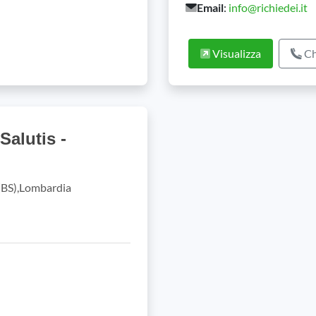
Email
:
info@richiedei.it
Visualizza
Ch
alutis -
 (BS),Lombardia