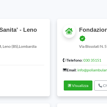
anita' - Leno
Fondazion
4, Leno (BS),Lombardia
Via Bissolati N. 
Telefono
:
030 35151
Email
:
info@poliambulan
Visualizza
Ch