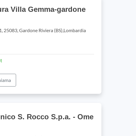
ura Villa Gemma-gardone
01, 25083, Gardone Riviera (BS),Lombardia
t
iama
linico S. Rocco S.p.a. - Ome