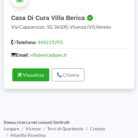
Casa Di Cura Villa Berica
Via Capparozzo, 10, 36100, Vicenza (VI),Veneto
Telefono
:
444219293
Email
:
villaberica@pec.it
Visualizza
Chiama
Stessa ricerca nei comuni limitrofi:
Longare
Vicenza
Torri di Quartesolo
Creazzo
Altavilla Vicentina