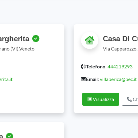
argherita
Casa Di C
nano (VI),Veneto
Via Capparozzo, 
Telefono
:
444219293
ita.it
Email
:
villaberica@pec.it
Visualizza
Ch
ia