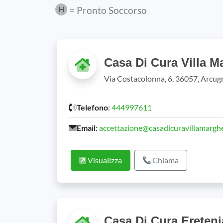
= Pronto Soccorso
Casa Di Cura Villa M
Via Costacolonna, 6, 36057, Arcug
Telefono
:
444997611
Email
:
accettazione@casadicuravillamargher
Visualizza
Chiama
Casa Di Cura Ereten