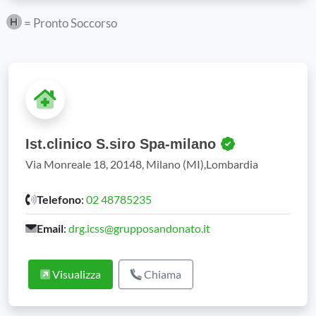
= Pronto Soccorso
Ist.clinico S.siro Spa-milano
Via Monreale 18, 20148, Milano (MI),Lombardia
Telefono
:
02 48785235
Email
:
drg.icss@grupposandonato.it
Visualizza
Chiama