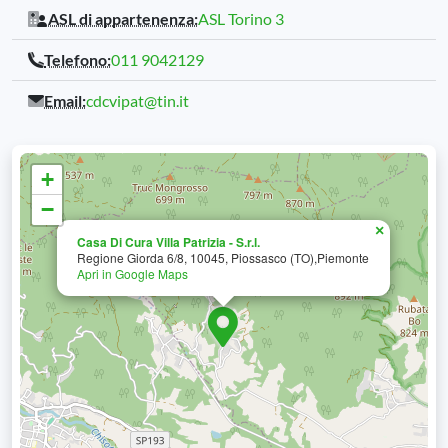
ASL di appartenenza:
ASL Torino 3
Telefono:
011 9042129
Email:
cdcvipat@tin.it
+
−
×
Casa Di Cura Villa Patrizia - S.r.l.
Regione Giorda 6/8, 10045, Piossasco (TO),Piemonte
Apri in Google Maps