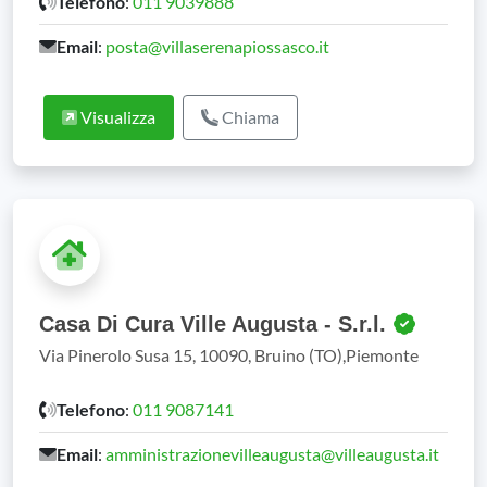
Telefono
:
011 9039888
Email
:
posta@villaserenapiossasco.it
Visualizza
Chiama
Casa Di Cura Ville Augusta - S.r.l.
Via Pinerolo Susa 15, 10090, Bruino (TO),Piemonte
Telefono
:
011 9087141
Email
:
amministrazionevilleaugusta@villeaugusta.it