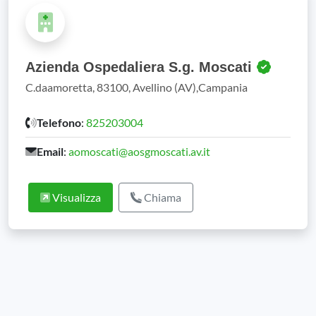
Azienda Ospedaliera S.g. Moscati
C.daamoretta, 83100, Avellino (AV),Campania
Telefono
:
825203004
Email
:
aomoscati@aosgmoscati.av.it
Visualizza
Chiama