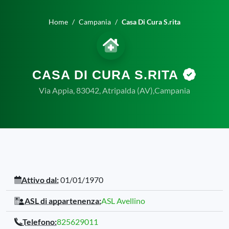
Home
Campania
Casa Di Cura S.rita
CASA DI CURA S.RITA
Via Appia, 83042, Atripalda (AV),Campania
Attivo dal:
01/01/1970
ASL di appartenenza:
ASL Avellino
Telefono:
825629011