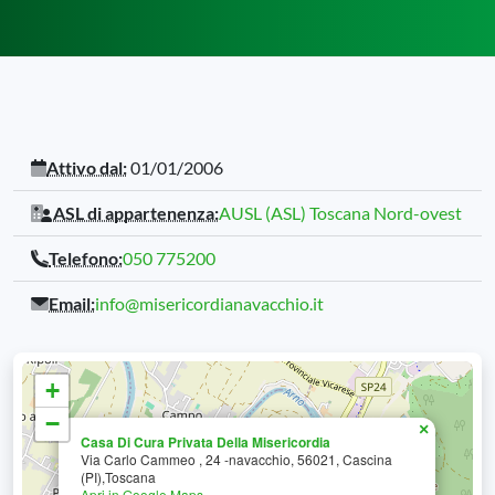
Attivo dal:
01/01/2006
ASL di appartenenza:
AUSL (ASL) Toscana Nord-ovest
Telefono:
050 775200
Email:
info@misericordianavacchio.it
+
−
×
Casa Di Cura Privata Della Misericordia
Via Carlo Cammeo , 24 -navacchio, 56021, Cascina
(PI),Toscana
Apri in Google Maps