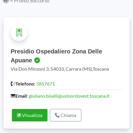
= Pronto Soccorso
Presidio Ospedaliero Zona Delle
Apuane
Via Don Minzoni 3, 54033, Carrara (MS),Toscana
Telefono
:
5857671
Email
:
giuliano.biselli@uslnordovest.toscana.it
Visualizza
Chiama