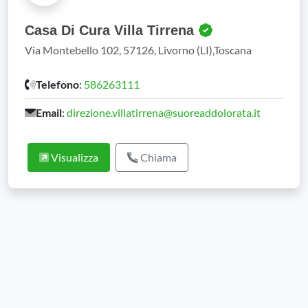
Casa Di Cura Villa Tirrena
Via Montebello 102, 57126, Livorno (LI),Toscana
Telefono
:
586263111
Email
:
direzione.villatirrena@suoreaddolorata.it
Visualizza
Chiama