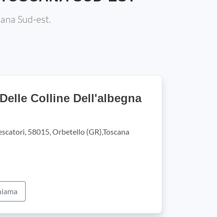
cana Sud-est.
Delle Colline Dell'albegna
scatori, 58015, Orbetello (GR),Toscana
iama