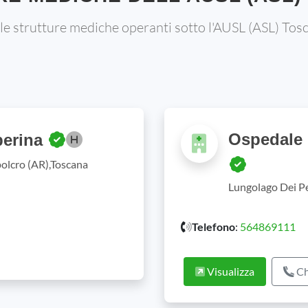
 le strutture mediche operanti sotto l'AUSL (ASL) Tos
Ospedale 
berina
polcro (AR),Toscana
Lungolago Dei Pe
Telefono
:
564869111
Visualizza
Ch