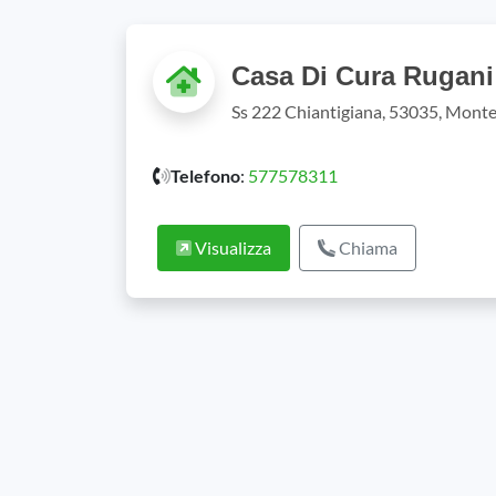
Casa Di Cura Rugan
Ss 222 Chiantigiana, 53035, Monter
Telefono
:
577578311
Visualizza
Chiama