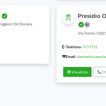
Presidio 
i
iggioni (SI),Toscana
Via Trento, 53021
Telefono
:
5777731
Email
:
simonetta.sanscia
Visualizza
Ch