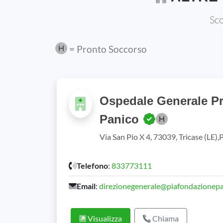
Sco
= Pronto Soccorso
Ospedale Generale Pr
Panico
Via San Pio X 4, 73039, Tricase (LE),
Telefono
:
833773111
Email
:
direzionegenerale@piafondazionepa
Visualizza
Chiama