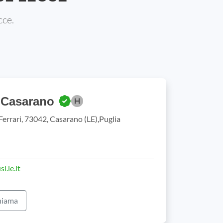
cce.
 Casarano
Ferrari, 73042, Casarano (LE),Puglia
.le.it
iama