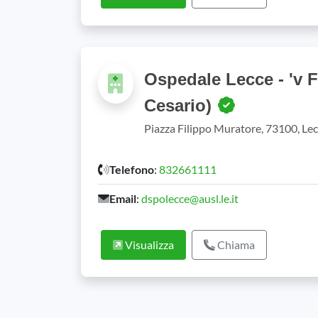
Ospedale Lecce - 'v F
Cesario)
Piazza Filippo Muratore, 73100, Lec
Telefono
:
832661111
Email
:
dspolecce@ausl.le.it
Visualizza
Chiama