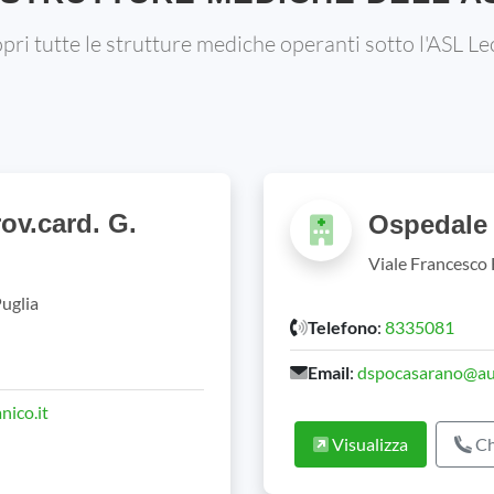
pri tutte le strutture mediche operanti sotto l'ASL Le
ov.card. G.
Ospedale
Viale Francesco 
Puglia
Telefono
:
8335081
Email
:
dspocasarano@ausl
nico.it
Visualizza
Ch