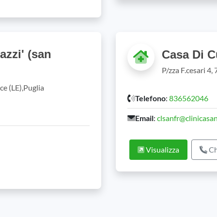
azzi' (san
Casa Di 
P/zza F.cesari 4,
ce (LE),Puglia
Telefono
:
836562046
Email
:
clsanfr@clinicasa
Visualizza
Ch